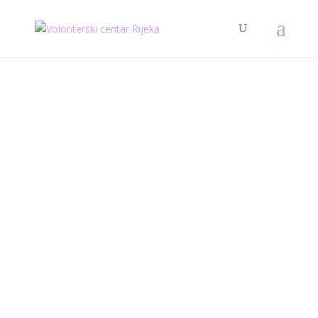
Općenito o organizatoru volontiranja: Centar za
autizam Rijeka je posebna odgojno-obrazovna
ustanova za školovanje učenika s poremećajem
iz spektra autizma od 6 do 21 godine. Područje
djelovanja: Odgoj i obrazovanje Profil korisnika:
Učenici s poremećajem iz spektra...