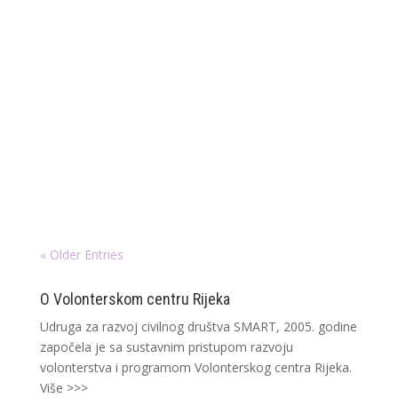
Općenito o organizatoru volontiranja: Foliot –
Centar za djecu i mlade Matulji neprofitna je
udruga koja od 2006. godine provodi razne
edukativne i kreativne programe s djecom i za
djecu na području Općine Matulji. Foliot je
mjesto edukacije i kreativnog izražavanja...
« Older Entries
O Volonterskom centru Rijeka
Udruga za razvoj civilnog društva SMART, 2005. godine
započela je sa sustavnim pristupom razvoju
volonterstva i programom Volonterskog centra Rijeka.
Više >>>