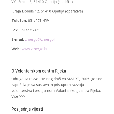
V.C. Emina 3, 51410 Opatija (sjedište)
Juraja Dobrile 12, 51410 Opatija (operativa)
Telefon:
051/271-459
Fax:
051/271-459
E-mail:
zmergo@zmergo.hr
Web:
www.zmergo.hr
O Volonterskom centru Rijeka
Udruga za razvoj civilnog društva SMART, 2005. godine
započela je sa sustavnim pristupom razvoju
volonterstva i programom Volonterskog centra Rijeka.
Više >>>
Posljednje vijesti