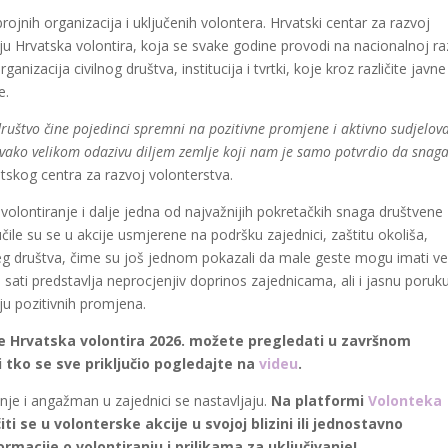
jnih organizacija i uključenih volontera. Hrvatski centar za razvoj
u Hrvatska volontira, koja se svake godine provodi na nacionalnoj raz
anizacija civilnog društva, institucija i tvrtki, koje kroz različite javne
e.
ruštvo čine pojedinci spremni na pozitivne promjene i aktivno sudjelov
 ovako velikom odazivu diljem zemlje koji nam je samo potvrdio da snag
atskog centra za razvoj volonterstva.
olontiranje i dalje jedna od najvažnijih pokretačkih snaga društvene
učile su se u akcije usmjerene na podršku zajednici, zaštitu okoliša,
jeg društva, čime su još jednom pokazali da male geste mogu imati ve
h sati predstavlja neprocjenjiv doprinos zajednicama, ali i jasnu poruk
ju pozitivnih promjena.
 Hrvatska volontira 2026. možete pregledati u završnom
 i tko se sve priključio pogledajte na
videu
.
ranje i angažman u zajednici se nastavljaju.
Na platformi
Volonteka
iti se u volonterske akcije u svojoj blizini ili jednostavno
rmacije o volontiranju i prilikama za uključivanje!