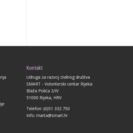
Kontakt
anja
Udruga za razvoj civilnog društva
SMART - Volonterski centar Rijeka:
Blaža Polića 2/IV
51000 Rijeka, HRV
ije
Telefon: (0)51 332 750
Info:
marta@smart.hr