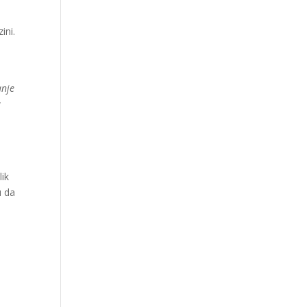
ini.
anje
a
lik
u da