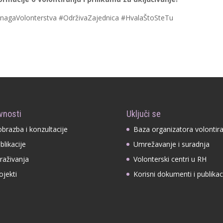
SnagaVolonterstva #OdrživaZajednica #HvalaŠtoSteTu
vnosti
Uključi se
obrazba i konzultacije
Baza organizatora volontir
blikacije
Umrežavanje i suradnja
traživanja
Volonterski centri u RH
ojekti
Korisni dokumenti i publikac