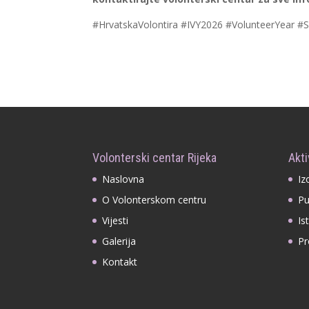
#HrvatskaVolontira #IVY2026 #VolunteerYear #
Volonterski centar Rijeka
Akti
Naslovna
Iz
O Volonterskom centru
Pu
Vijesti
Is
Galerija
Pr
Kontakt