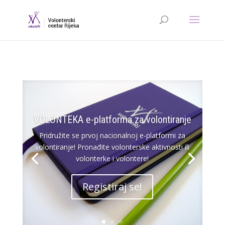
VOLONTEKA e-platforma za volontiranje
Pridružite se prvoj nacionalnoj e-platformi za
volontiranje! Pronađite volonterske aktivnosti ili
volonterke i volontere!
Registiraj se!