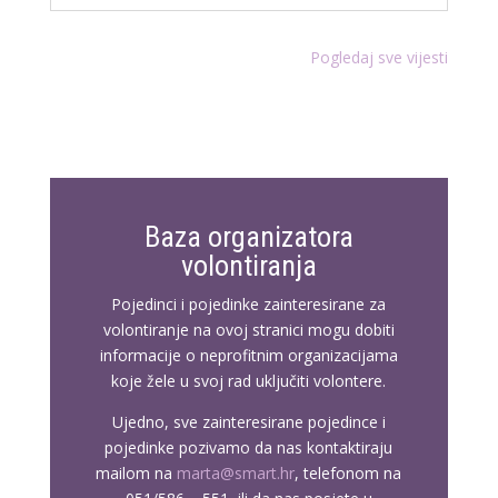
Pogledaj sve vijesti
Baza organizatora
volontiranja
Pojedinci i pojedinke zainteresirane za
volontiranje na ovoj stranici mogu dobiti
informacije o neprofitnim organizacijama
koje žele u svoj rad uključiti volontere.
Ujedno, sve zainteresirane pojedince i
pojedinke pozivamo da nas kontaktiraju
mailom na
marta@smart.hr
, telefonom na