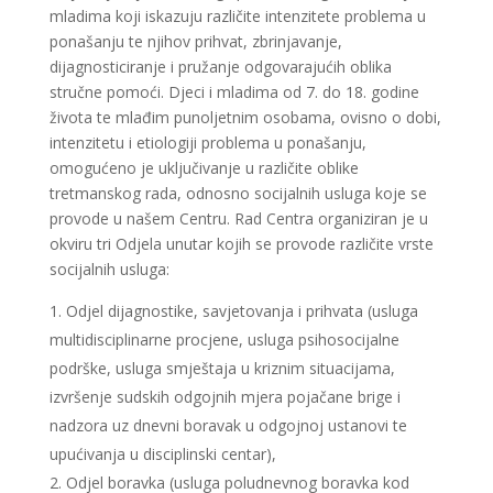
mladima koji iskazuju različite intenzitete problema u
ponašanju te njihov prihvat, zbrinjavanje,
dijagnosticiranje i pružanje odgovarajućih oblika
stručne pomoći. Djeci i mladima od 7. do 18. godine
života te mlađim punoljetnim osobama, ovisno o dobi,
intenzitetu i etiologiji problema u ponašanju,
omogućeno je uključivanje u različite oblike
tretmanskog rada, odnosno socijalnih usluga koje se
provode u našem Centru. Rad Centra organiziran je u
okviru tri Odjela unutar kojih se provode različite vrste
socijalnih usluga:
Odjel dijagnostike, savjetovanja i prihvata (usluga
multidisciplinarne procjene, usluga psihosocijalne
podrške, usluga smještaja u kriznim situacijama,
izvršenje sudskih odgojnih mjera pojačane brige i
nadzora uz dnevni boravak u odgojnoj ustanovi te
upućivanja u disciplinski centar),
Odjel boravka (usluga poludnevnog boravka kod