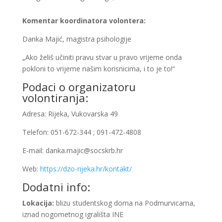
Komentar koordinatora volontera:
Danka Majić, magistra psihologije
„Ako želiš učiniti pravu stvar u pravo vrijeme onda
pokloni to vrijeme našim korisnicima, i to je to!“
Podaci o organizatoru
volontiranja:
Adresa: Rijeka, Vukovarska 49
Telefon: 051-672-344 ; 091-472-4808
E-mail: danka.majic@socskrb.hr
Web:
https://dzo-rijeka.hr/kontakt/
Dodatni info:
Lokacija:
blizu studentskog doma na Podmurvicama,
iznad nogometnog igrališta INE