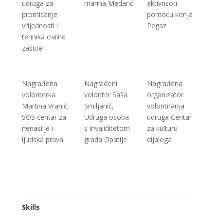
udruga za
marina Medarić
aktivnsoti
promicanje
pomoću konja
vrijednosti i
Pegaz
tehnika civilne
zaštite
Nagrađena
Nagrađeni
Nagrađena
volonterka
volonter Saša
organizator
Martina Vranić,
Smiljanić,
volontiranja
SOS centar za
Udruga osoba
udruga Centar
nenasilje i
s invaliditetom
za kulturu
ljudska prava
grada Opatije
dijaloga
Skills