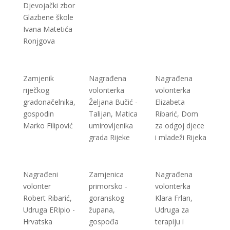
Djevojački zbor
Glazbene škole
Ivana Matetića
Ronjgova
Zamjenik
Nagrađena
Nagrađena
riječkog
volonterka
volonterka
gradonačelnika,
Željana Bučić -
Elizabeta
gospodin
Talijan, Matica
Ribarić, Dom
Marko Filipović
umirovljenika
za odgoj djece
grada Rijeke
i mladeži Rijeka
Nagrađeni
Zamjenica
Nagrađena
volonter
primorsko -
volonterka
Robert Ribarić,
goranskog
Klara Frlan,
Udruga ERIpio -
župana,
Udruga za
Hrvatska
gospođa
terapiju i