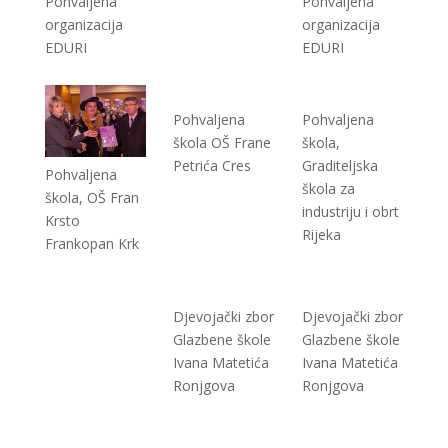
Pohvaljena
Pohvaljena
organizacija
organizacija
EDURI
EDURI
Pohvaljena
Pohvaljena
škola OŠ Frane
škola,
Petrića Cres
Graditeljska
Pohvaljena
škola za
škola, OŠ Fran
industriju i obrt
Krsto
Rijeka
Frankopan Krk
Djevojački zbor
Djevojački zbor
Glazbene škole
Glazbene škole
Ivana Matetića
Ivana Matetića
Ronjgova
Ronjgova