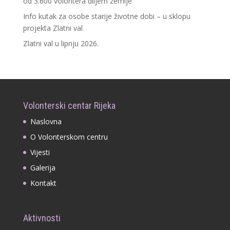
od 3.600 volontera diljem zemlje
Info kutak za osobe starije životne dobi – u sklopu
projekta Zlatni val
Zlatni val u lipnju 2026.
Volonterski centar Rijeka
Naslovna
O Volonterskom centru
Vijesti
Galerija
Kontakt
Aktivnosti