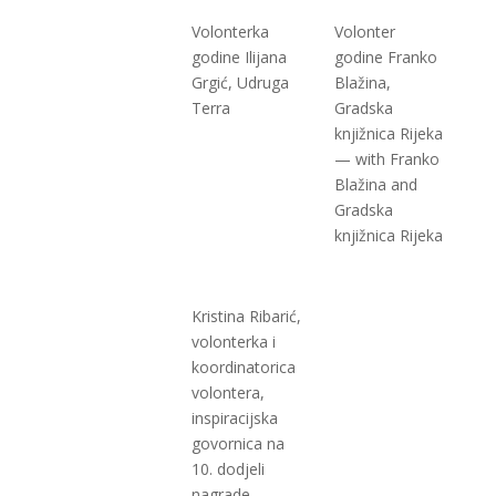
Volonterka
Volonter
godine Ilijana
godine Franko
Grgić, Udruga
Blažina,
Terra
Gradska
knjižnica Rijeka
— with Franko
Blažina and
Gradska
knjižnica Rijeka
Kristina Ribarić,
volonterka i
koordinatorica
volontera,
inspiracijska
govornica na
10. dodjeli
nagrade