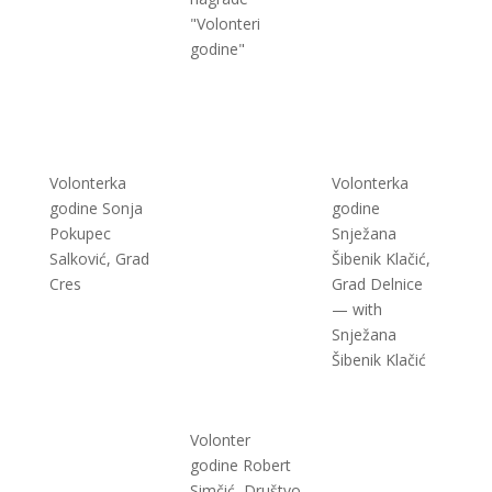
"Volonteri
godine"
Volonterka
Volonterka
godine Sonja
godine
Pokupec
Snježana
Salković, Grad
Šibenik Klačić,
Cres
Grad Delnice
— with
Snježana
Šibenik Klačić
Volonter
godine Robert
Simčić, Društvo