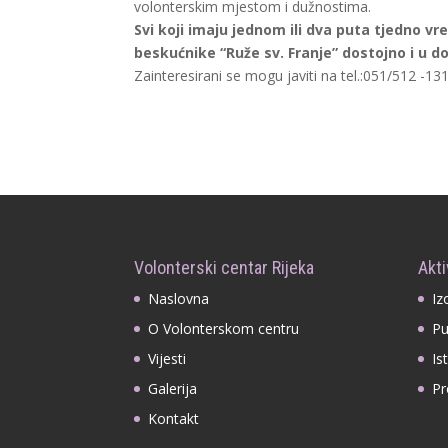
volonterskim mjestom i dužnostima.
Svi koji imaju jednom ili dva puta tjedno vre
beskućnike “Ruže sv. Franje” dostojno i u 
Zainteresirani se mogu javiti na tel.:051/512 -131 
Volonterski centar Rijeka
Akti
Naslovna
Iz
O Volonterskom centru
Pu
Vijesti
Is
Galerija
Pr
Kontakt