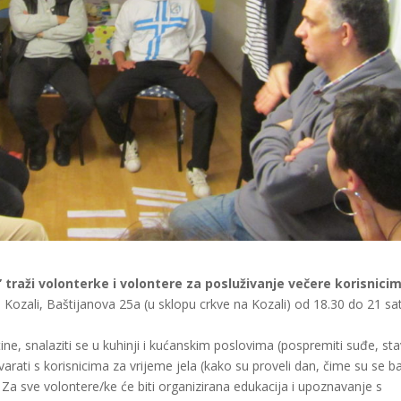
”
traži volonterke i volontere za posluživanje večere korisnici
a Kozali, Baštijanova 25a (u sklopu crkve na Kozali) od 18.30 do 21 sa
ne, snalaziti se u kuhinji i kućanskim poslovima (pospremiti suđe, stav
ovarati s korisnicima za vrijeme jela (kako su proveli dan, čime su se bav
 Za sve volontere/ke će biti organizirana edukacija i upoznavanje s