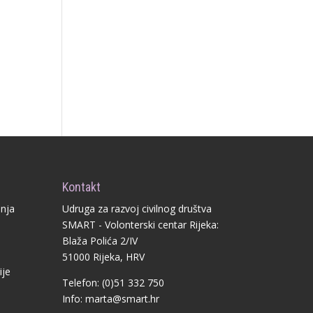
Kontakt
anja
Udruga za razvoj civilnog društva
SMART - Volonterski centar Rijeka:
Blaža Polića 2/IV
51000 Rijeka, HRV
ije
Telefon: (0)51 332 750
Info:
marta@smart.hr