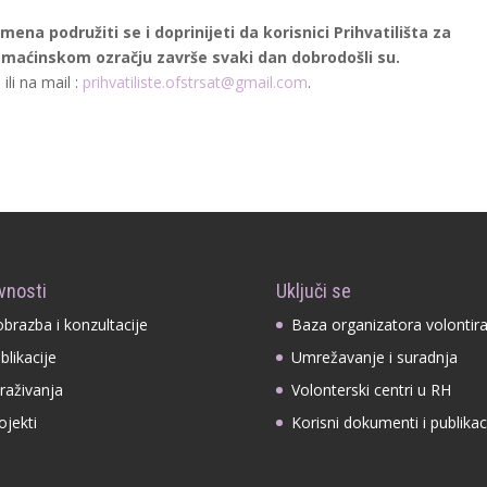
mena podružiti se i doprinijeti da korisnici Prihvatilišta za
domaćinskom ozračju završe svaki dan dobrodošli su.
ili na mail :
prihvatiliste.ofstrsat@gmail.com
.
vnosti
Uključi se
obrazba i konzultacije
Baza organizatora volontir
blikacije
Umrežavanje i suradnja
traživanja
Volonterski centri u RH
ojekti
Korisni dokumenti i publikac