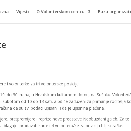
ovna
Vijesti
O Volonterskom centru
Baza organizato
ke
re i volonterke za tri volonterske pozicije:
d 19. do 30. rujna, u Hrvatskom kulturnom domu, na Sušaku. Volonteri
i subotom od 10 do 13 sati, a bit će zaduženi za primanje roditelja ko
 računa da su svi podaci upisani i da je upisnina plaćena.
ijere, pretpremijere i reprize nove predstave Neobuzdani galeb. Za te
blagajni prodavati karte i 4 volontera/ke za poziciju biljetera/ke.