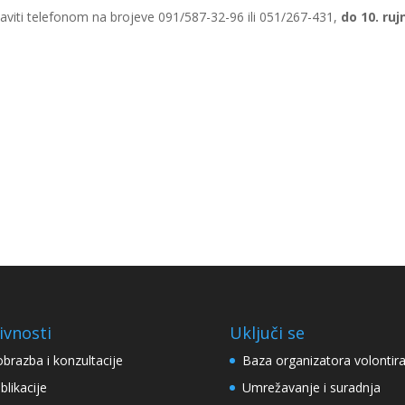
ijaviti telefonom na brojeve 091/587-32-96 ili 051/267-431,
do 10. ruj
ivnosti
Uključi se
obrazba i konzultacije
Baza organizatora volontir
blikacije
Umrežavanje i suradnja