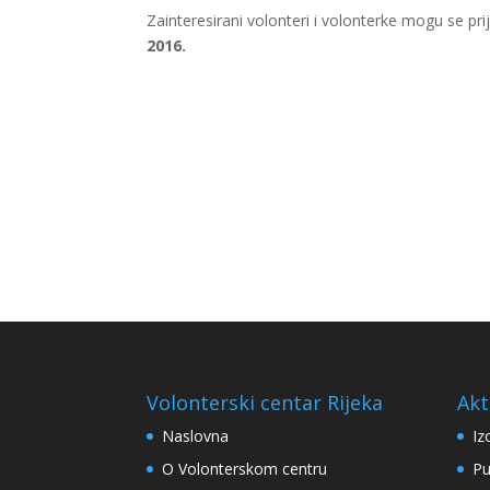
Zainteresirani volonteri i volonterke mogu se pr
2016.
Volonterski centar Rijeka
Akt
Naslovna
Iz
O Volonterskom centru
Pu