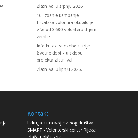
na
Zlatni val u srpnju 2026.
16. izdanje kampanje
Hrvatska volontira okupilo je
više od 3.600 volontera diljem
zemlje
Info kutak za osobe starije
životne dobi – u sklopu
projekta Zlatni val
Zlatni val u lipnju 2026.
Kontakt
anja
Udruga za razvoj civilnog društva
SMART - Volonterski centar Rijeka:
Blaža Polića 2/IV