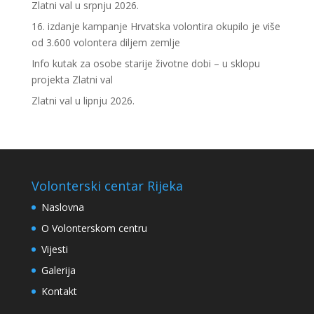
Zlatni val u srpnju 2026.
16. izdanje kampanje Hrvatska volontira okupilo je više
od 3.600 volontera diljem zemlje
Info kutak za osobe starije životne dobi – u sklopu
projekta Zlatni val
Zlatni val u lipnju 2026.
Volonterski centar Rijeka
Naslovna
O Volonterskom centru
Vijesti
Galerija
Kontakt