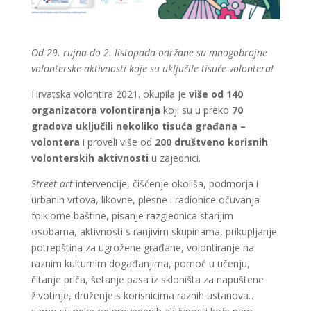
Od 29. rujna do 2. listopada održane su mnogobrojne
volonterske aktivnosti koje su uključile tisuće volontera!
Hrvatska volontira 2021. okupila je
više od 140
organizatora volontiranja
koji su u preko
70
gradova uključili
nekoliko tisuća
građana –
volontera
i proveli više od
200 društveno korisnih
volonterskih aktivnosti
u zajednici.
Street art
intervencije, čišćenje okoliša, podmorja i
urbanih vrtova, likovne, plesne i radionice očuvanja
folklorne baštine, pisanje razglednica starijim
osobama, aktivnosti s ranjivim skupinama, prikupljanje
potrepština za ugrožene građane, volontiranje na
raznim kulturnim događanjima, pomoć u učenju,
čitanje priča, šetanje pasa iz skloništa za napuštene
životinje, druženje s korisnicima raznih ustanova…