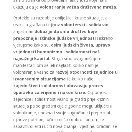
samo su neke od provedenih aktivnosti koje nam
ukazuju da je
volontiranje važna društvena mreža.
Proteklo su razdoblje obilježile i krizne situacije, a
reakcija građana i njihov
volonterski i solidaran
angažman
dokaz je da smo društvo koje
prepoznaje istinske ljudske vrijednosti
i iskreno
vjerujemo kako su
, osim ljudskih života, upravo
vrijednosti humanizma i solidarnosti naš
najvažniji kapital.
Stoga smo ovogodišnjom
manifestacijom željeli naglasiti koliko nam je
volontiranje važno za
razvoj otpornosti zajednice u
izvanrednim situacijama
te koliko naše
zajedništvo i solidarnost ubrzavaju proces
oporavka za vrijeme i nakon krize.
Otpornost
zajednice i solidarnost važno je graditi prije kriznih
situacija pa se građani cijele godine mogu uključiti u
volontiranje, upoznati svoje sugrađane i prepoznati
njihove potrebe, učiniti nešto dobro i pritom se
zabaviti, dijeliti i učiti nova znanja i vještine. Građani se