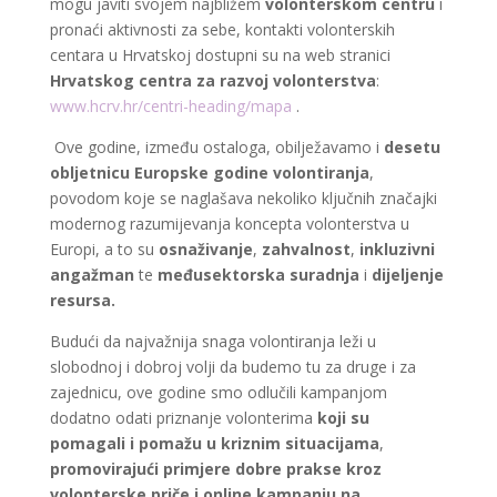
mogu javiti svojem najbližem
volonterskom centru
i
pronaći aktivnosti za sebe, kontakti volonterskih
centara u Hrvatskoj dostupni su na web stranici
Hrvatskog centra za razvoj volonterstva
:
www.hcrv.hr/centri-heading/mapa
.
Ove godine, između ostaloga, obilježavamo i
desetu
obljetnicu Europske godine volontiranja
,
povodom koje se naglašava nekoliko ključnih značajki
modernog razumijevanja koncepta volonterstva u
Europi, a to su
osnaživanje
,
zahvalnost
,
inkluzivni
angažman
te
međusektorska suradnja
i
dijeljenje
resursa.
Budući da najvažnija snaga volontiranja leži u
slobodnoj i dobroj volji da budemo tu za druge i za
zajednicu, ove godine smo odlučili kampanjom
dodatno odati priznanje volonterima
koji su
pomagali i pomažu u kriznim situacijama
,
promovirajući primjere dobre prakse kroz
volonterske priče i online kampanju na