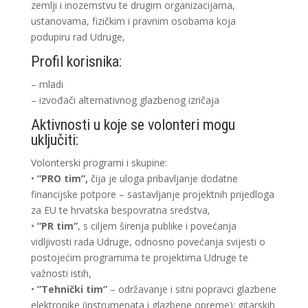
zemlji i inozemstvu te drugim organizacijama,
ustanovama, fizičkim i pravnim osobama koja
podupiru rad Udruge,
Profil korisnika:
– mladi
– izvođači alternativnog glazbenog izričaja
Aktivnosti u koje se volonteri mogu
uključiti:
Volonterski programi i skupine:
•
”PRO tim”,
čija je uloga pribavljanje dodatne
financijske potpore – sastavljanje projektnih prijedloga
za EU te hrvatska bespovratna sredstva,
•
”PR tim”
, s ciljem širenja publike i povećanja
vidljivosti rada Udruge, odnosno povećanja svijesti o
postojećim programima te projektima Udruge te
važnosti istih,
•
”Tehnički tim”
– održavanje i sitni popravci glazbene
elektronike (instrumenata i glazbene opreme): gitarskih