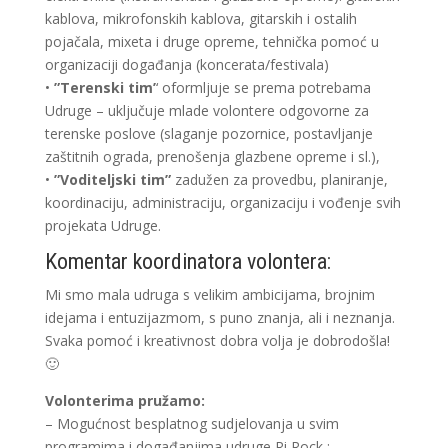
kablova, mikrofonskih kablova, gitarskih i ostalih
pojačala, mixeta i druge opreme, tehnička pomoć u
organizaciji događanja (koncerata/festivala)
•
”Terenski tim’
‘ oformljuje se prema potrebama
Udruge – uključuje mlade volontere odgovorne za
terenske poslove (slaganje pozornice, postavljanje
zaštitnih ograda, prenošenja glazbene opreme i sl.),
•
”Voditeljski tim”
zadužen za provedbu, planiranje,
koordinaciju, administraciju, organizaciju i vođenje svih
projekata Udruge.
Komentar koordinatora volontera:
Mi smo mala udruga s velikim ambicijama, brojnim
idejama i entuzijazmom, s puno znanja, ali i neznanja.
Svaka pomoć i kreativnost dobra volja je dobrodošla!
🙂
Volonterima pružamo:
– Mogućnost besplatnog sudjelovanja u svim
programima i događanjima udruge Ri Rock :