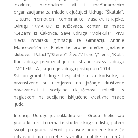
lokalnim, nacionalnim ali i međunarodnim
organizacijama za mlade uključujući: Udruge ”Škatula”,
”Distune Promotion”, Kombinat te ”Masa:kru”iz Rijeke,
Udrugu ”K.V.A.R.K” iz Križevaca, centar za mlade
”CeZam” iz Čakovca, Save udruga ”Molekula”, Prvu
riječku hrvatsku gimnaziju te Gimnaziju Andrije
Mohorovičića iz Rijeke te brojne riječke glazbene
klubove: ”Palach”,”Stereo”,”Život”,”Tunel”,”Tenk”,”Klub”.
Rad Udruge prepoznat je i od strane saveza Udruga
”MOLEKULA”, kojem je Udruga pristupila u 2014.
Svi programi Udruge besplatni su za korisnike, a
prvenstveno su usmjereni na jačanje društvene
povezanosti i socijalne uključenosti mladih, s
naglaskom na socijalno isključene kreativne mlade
ljude.
Intencija Udruge je, sukladno viziji Grada Rijeke kao
grada kulture, turizma te studentskog središta, putem
svojih programa stvoriti pozitivne promjene koje će
odgovoriti na potrebe raznolike publike te pružiti