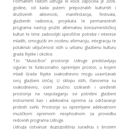
Formalnim radom udruga Ri Rock započela je 2006.
godine, od kada putem prepoznatih kulturnih i
društvenih aktivnosti, manifestacija, festivala,
glazbenih radionica, projekata te permanentnih
programa nastoji pružiti alternativu konzumerističkoj
kulturi te time zadovoljiti specifične potrebe i interese
mladih, omogućiti im osobnu afirmaciju, integraciju te
potaknuti uključenost istih u urbanu glazbenu kulturu
grada Rijeke i okolice.
Tzv. ”MusicBox” prostorije Udruge predstavljaju
siguran te funkcionalno opremljen prostor, u kojem
mladi Grada Rijeke svakodnevno mogu usavršavati
svoj glazbeni izričaj. U sklopu istih, članovima su
svakodnevno, osim zvučno izoliranih i uređenih
prostorija na raspolaganju svi potrebni glazbeni
instrumenti kao i adekvatna oprema za održavanje
probnih svirki. Prostorije su opremljene adekvatnom
muzičkom opremom neophodnom za provedbu
redovnih programa Udruge.
Udruga ostvaruje dugogodišnju suradnju s brojnim