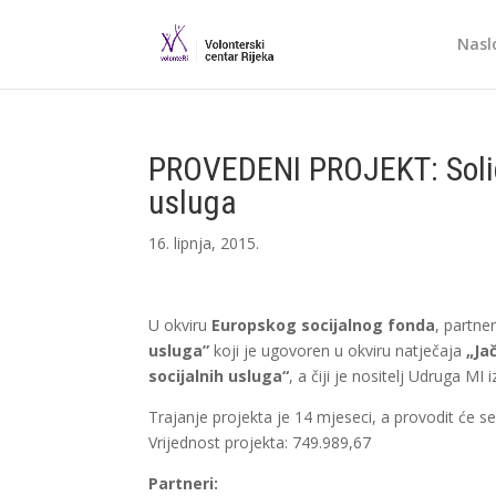
Nasl
PROVEDENI PROJEKT: Solida
usluga
16. lipnja, 2015.
U okviru
Europskog socijalnog fonda
, partne
usluga”
koji je ugovoren u okviru natječaja
„Ja
socijalnih usluga“
, a čiji je nositelj Udruga MI i
Trajanje projekta je 14 mjeseci, a provodit će s
Vrijednost projekta: 749.989,67
Partneri: