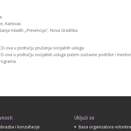
a
je, Karlovac
šanja mladih „Prevencija”, Nova Gradiška
CD-ova u području pružanja socijalnih usluga
OCD-ova u području socijalnih usluga putem sustavne podrške i mento
 programa
vnosti
Uključi se
obrazba i konzultacije
Baza organizatora volontir