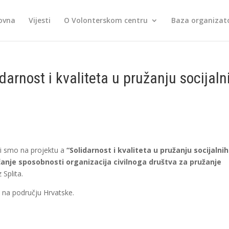
ovna
Vijesti
O Volonterskom centru
Baza organizato
rnost i kvaliteta u pružanju socijaln
ri smo na projektu a
“Solidarnost i kvaliteta u pružanju socijalnih
čanje sposobnosti organizacija civilnoga društva za pružanje
z Splita.
e na području Hrvatske.