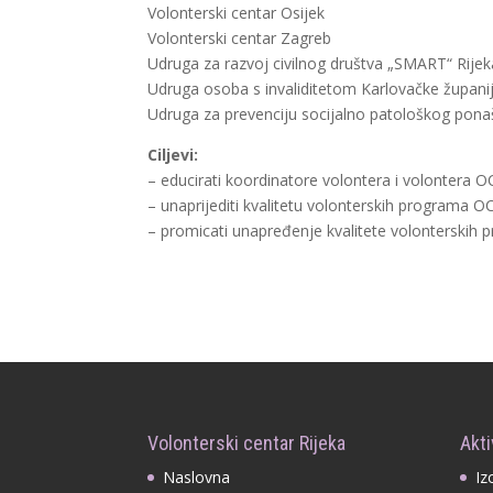
Volonterski centar Osijek
Volonterski centar Zagreb
Udruga za razvoj civilnog društva „SMART“ Rijek
Udruga osoba s invaliditetom Karlovačke župani
Udruga za prevenciju socijalno patološkog pona
Ciljevi:
– educirati koordinatore volontera i volontera O
– unaprijediti kvalitetu volonterskih programa 
– promicati unapređenje kvalitete volonterskih
Volonterski centar Rijeka
Akti
Naslovna
Iz