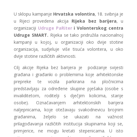
U sklopu kampanje
Hrvatska volontira
, 18. svibnja je
u Rijeci provedena akcija
Rijeka bez barijera
, u
organizaciji
Udruge PaRiter
i Volonterskog centra
Udruge SMART.
Rijeka se tako pridružila nacionalnoj
kampanji u kojoj, u organizaciji oko dvije stotine
organizacija, sudjeluje više tisuća volontera, u oko
dvije stotine različitih aktivnosti.
Cilj akcije Rijeka bez barijera je podizanje svijesti
građana i građanki o problemima koje arhitektonske
prepreke te vozila parkirana na pločnicima
predstavljaju za određene skupine pješaka (osobe s
invaliditetom, roditelji s dječjim kolicima, starije
osobe). Označavanjem arhitektonskih barijera
naljepnicama, koje otežavaju svakodnevicu brojnim
građanima, željelo se ukazati na važnost
prilagođavanja različitih institucija skupinama koji se,
primjerice, ne mogu kretati stepenicama. U isto