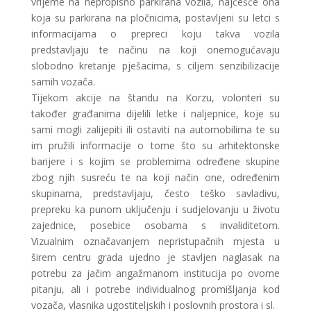
vrijeme na nepropisno parkirana vozila, najčešće ona
koja su parkirana na pločnicima, postavljeni su letci s
informacijama o prepreci koju takva vozila
predstavljaju te načinu na koji onemogućavaju
slobodno kretanje pješacima, s ciljem senzibilizacije
samih vozača.
Tijekom akcije na štandu na Korzu, volonteri su
također građanima dijelili letke i naljepnice, koje su
sami mogli zalijepiti ili ostaviti na automobilima te su
im pružili informacije o tome što su arhitektonske
barijere i s kojim se problemima određene skupine
zbog njih susreću te na koji način one, određenim
skupinama, predstavljaju, često teško savladivu,
prepreku ka punom uključenju i sudjelovanju u životu
zajednice, posebice osobama s invaliditetom.
Vizualnim označavanjem nepristupačnih mjesta u
širem centru grada ujedno je stavljen naglasak na
potrebu za jačim angažmanom institucija po ovome
pitanju, ali i potrebe individualnog promišljanja kod
vozača, vlasnika ugostiteljskih i poslovnih prostora i sl.