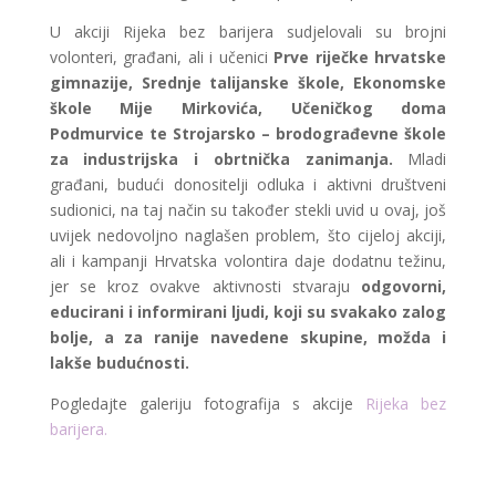
U akciji Rijeka bez barijera sudjelovali su brojni
volonteri, građani, ali i učenici
Prve riječke hrvatske
gimnazije, Srednje talijanske škole, Ekonomske
škole Mije Mirkovića, Učeničkog doma
Podmurvice te Strojarsko – brodograđevne škole
za industrijska i obrtnička zanimanja.
Mladi
građani, budući donositelji odluka i aktivni društveni
sudionici, na taj način su također stekli uvid u ovaj, još
uvijek nedovoljno naglašen problem, što cijeloj akciji,
ali i kampanji Hrvatska volontira daje dodatnu težinu,
jer se kroz ovakve aktivnosti stvaraju
odgovorni,
educirani i informirani ljudi, koji su svakako zalog
bolje, a za ranije navedene skupine, možda i
lakše budućnosti.
Pogledajte galeriju fotografija s akcije
Rijeka bez
barijera.