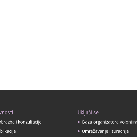
vnosti
Uključi se
obrazba i konzultacije
Baza organizatora volontir
blikacije
Umrežavanje i suradnja