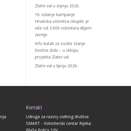
Zlatni val u srpnju 2026.
16. izdanje kampanje
Hrvatska volontira okupilo je
više od 3.600 volontera diljem
zemlje
Info kutak za osobe starije
životne dobi – u sklopu
projekta Zlatni val
Zlatni val u lipnju 2026.
Kontakt
anja
Udruga za razvoj civilnog društva
SMART - Volonterski centar Rijeka:
Blaža Polića 2/IV