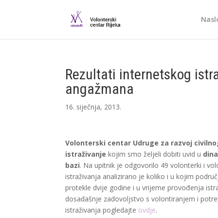
Nasl
Rezultati internetskog ist
angažmana
16. siječnja, 2013.
Volonterski centar Udruge za razvoj civil
istraživanje
kojim smo željeli dobiti uvid u
dina
bazi
. Na upitnik je odgovorilo 49 volonterki i 
istraživanja analizirano je koliko i u kojim podr
protekle dvije godine i u vrijeme provođenja istr
dosadašnje zadovoljstvo s volontiranjem i potr
istraživanja pogledajte
ovdje
.