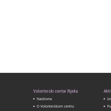
Volonterski centar Rijeka
Akti
Naslovna
Iz
O Volonterskom centru
Pu