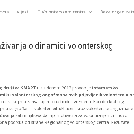
ovna
Vijesti
O Volonterskom centru
Baza organizato
raživanja o dinamici volonterskog
nog društva SMART
u studenom 2012 proveo je
internetsko
miku volonterskog angažmana svih prijavljenih volontera u n
volontera kojima zahvaljujemo na trudu i vremenu. Kao dio kratkog
učjima su građani – volonteri bili uključeni kroz volonterske angažmane
aživanja zatim njihova daljnja motivacija za volontiranjem, njihovo
ebna podrška od strane Regionalnog volonterskog centra. Rezultate