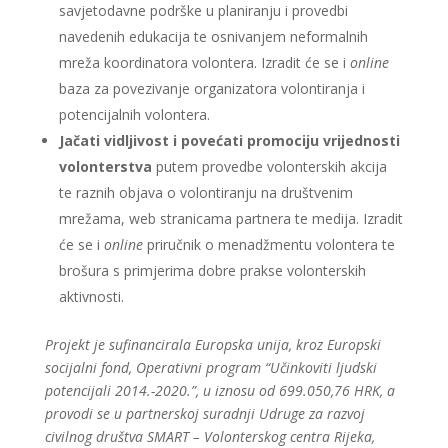
savjetodavne podrške u planiranju i provedbi
navedenih edukacija te osnivanjem neformalnih
mreža koordinatora volontera. Izradit će se i
online
baza za povezivanje organizatora volontiranja i
potencijalnih volontera.
Jačati vidljivost i povećati promociju vrijednosti
volonterstva
putem provedbe volonterskih akcija
te raznih objava o volontiranju na društvenim
mrežama, web stranicama partnera te medija. Izradit
će se i
online
priručnik o menadžmentu volontera te
brošura s primjerima dobre prakse volonterskih
aktivnosti.
Projekt je sufinancirala Europska unija, kroz Europski
socijalni fond, Operativni program “Učinkoviti ljudski
potencijali 2014.-2020.”, u iznosu od 699.050,76 HRK, a
provodi se u partnerskoj suradnji Udruge za razvoj
civilnog društva SMART – Volonterskog centra Rijeka,