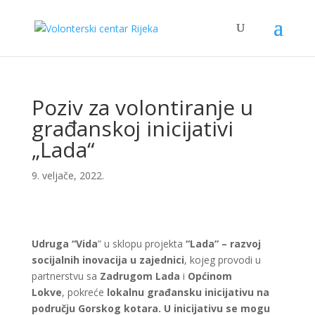
Poziv za volontiranje u
građanskoj inicijativi
„Lada“
9. veljače, 2022.
Udruga “Vida
” u sklopu projekta
“Lada” – razvoj
socijalnih inovacija u zajednici
, kojeg provodi u
partnerstvu sa
Zadrugom Lada
i
Općinom
Lokve
, pokreće
lokalnu građansku inicijativu na
području Gorskog kotara. U inicijativu se mogu