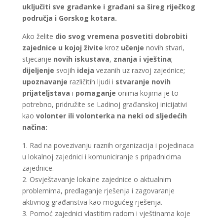
uključiti sve građanke i građani sa šireg riječkog
područja i Gorskog kotara.
Ako želite
dio svog vremena posvetiti dobrobiti
zajednice u kojoj živite
kroz
učenje
novih stvari,
stjecanje
novih iskustava
,
znanja i vještina
;
dijeljenje
svojih
ideja
vezanih uz razvoj zajednice;
upoznavanje
različitih ljudi i
stvaranje novih
prijateljstava
i
pomaganje
onima kojima je to
potrebno, pridružite se Ladinoj građanskoj inicijativi
kao
volonter ili volonterka na neki od sljedećih
načina:
1. Rad na povezivanju raznih organizacija i pojedinaca
u lokalnoj zajednici i komuniciranje s pripadnicima
zajednice.
2. Osvještavanje lokalne zajednice o aktualnim
problemima, predlaganje rješenja i zagovaranje
aktivnog građanstva kao mogućeg rješenja.
3. Pomoć zajednici vlastitim radom i vještinama koje