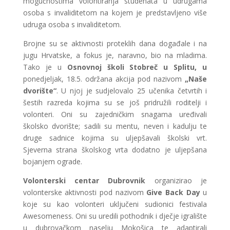
mogućnostima volontiranja studenata u udrugama
osoba s invaliditetom na kojem je predstavljeno više
udruga osoba s invaliditetom.
Brojne su se aktivnosti proteklih dana događale i na
jugu Hrvatske, a fokus je, naravno, bio na mladima.
Tako je u
Osnovnoj školi Stobreč u Splitu, u
ponedjeljak, 18.5. održana akcija pod nazivom
„Naše
dvorište“
. U njoj je sudjelovalo 25 učenika četvrtih i
šestih razreda kojima su se još pridružili roditelji i
volonteri. Oni su zajedničkim snagama uređivali
školsko dvorište; sadili su mentu, neven i kadulju te
druge sadnice kojima su uljepšavali školski vrt.
Sjeverna strana školskog vrta dodatno je uljepšana
bojanjem ograde.
Volonterski centar Dubrovnik
organizirao je
volonterske aktivnosti pod nazivom
Give Back Day
u
koje su kao volonteri uključeni sudionici festivala
Awesomeness. Oni su uredili pothodnik i dječje igralište
u dubrovačkom naselju Mokošica te adaptirali