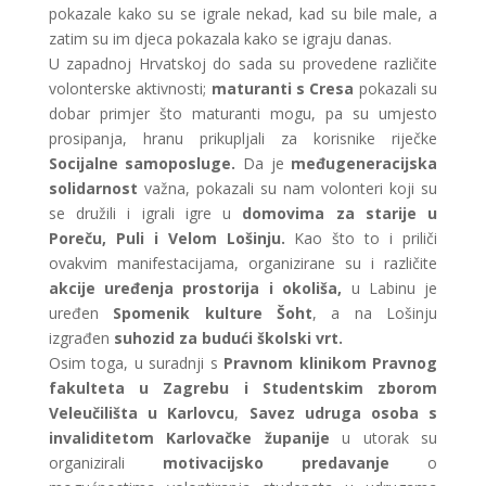
pokazale kako su se igrale nekad, kad su bile male, a
zatim su im djeca pokazala kako se igraju danas.
U zapadnoj Hrvatskoj do sada su provedene različite
volonterske aktivnosti;
maturanti s Cresa
pokazali su
dobar primjer što maturanti mogu, pa su umjesto
prosipanja, hranu prikupljali za korisnike riječke
Socijalne samoposluge.
Da je
međugeneracijska
solidarnost
važna, pokazali su nam volonteri koji su
se družili i igrali igre u
domovima za starije u
Poreču, Puli i Velom Lošinju.
Kao što to i priliči
ovakvim manifestacijama, organizirane su i različite
akcije uređenja prostorija i okoliša,
u Labinu je
uređen
Spomenik kulture Šoht
, a na Lošinju
izgrađen
suhozid za budući školski vrt.
Osim toga, u suradnji s
Pravnom klinikom Pravnog
fakulteta u Zagrebu i Studentskim zborom
Veleučilišta u Karlovcu
,
Savez udruga osoba s
invaliditetom Karlovačke županije
u utorak su
organizirali
motivacijsko predavanje
o