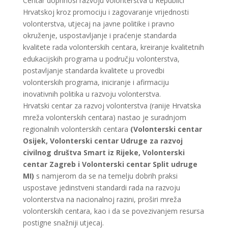
Centar doprinosi razvoju volonterstva u Republici
Hrvatskoj kroz promociju i zagovaranje vrijednosti
volonterstva, utjecaj na javne politike i pravno
okruženje, uspostavljanje i praćenje standarda
kvalitete rada volonterskih centara, kreiranje kvalitetnih
edukacijskih programa u području volonterstva,
postavljanje standarda kvalitete u provedbi
volonterskih programa, iniciranje i afirmaciju
inovativnih politika u razvoju volonterstva.
Hrvatski centar za razvoj volonterstva (ranije Hrvatska
mreža volonterskih centara) nastao je suradnjom
regionalnih volonterskih centara
(
Volonterski centar
Osijek
,
Volonterski centar Udruge za razvoj
civilnog društva Smart
iz Rijeke,
Volonterski
centar Zagreb
i
Volonterski centar Split udruge
MI)
s namjerom da se na temelju dobrih praksi
uspostave jedinstveni standardi rada na razvoju
volonterstva na nacionalnoj razini, proširi mreža
volonterskih centara, kao i da se povezivanjem resursa
postigne snažniji utjecaj.