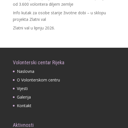
od 3.600 volontera diljem zemlje
Info kutak za osobe starije životne dobi – u sklopu
projekta Zlatni val
Zlatni val u lipnju 2026.
Volonterski centar Rijeka
Naslovna
O Volonterskom centru
Vijesti
Galerija
Kontakt
Aktivnosti