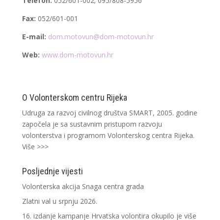
Telefon:
052/601-002; 095/808-5956
Fax:
052/601-001
E-mail:
dom.motovun@dom-motovun.hr
Web:
www.dom-motovun.hr
O Volonterskom centru Rijeka
Udruga za razvoj civilnog društva SMART, 2005. godine
započela je sa sustavnim pristupom razvoju
volonterstva i programom Volonterskog centra Rijeka.
Više >>>
Posljednje vijesti
Volonterska akcija Snaga centra grada
Zlatni val u srpnju 2026.
16. izdanje kampanje Hrvatska volontira okupilo je više