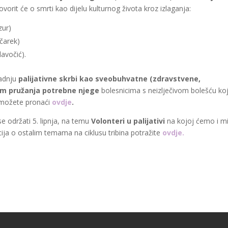
vorit će o smrti kao dijelu kulturnog života kroz izlaganja:
zur)
nčarek)
lavočić).
adnju
palijativne skrbi kao sveobuhvatne (zdravstvene,
ljem pružanja potrebne njege
bolesnicima s neizlječivom bolešću ko
a možete pronaći
ovdje
.
e održati 5. lipnja, na temu
Volonteri u palijativi
na kojoj ćemo i m
cija o ostalim temama na ciklusu tribina potražite
ovdje.