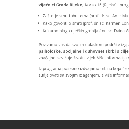
vijećnici Grada Rijeke,
Korzo 16 (Rijeka) i progo
Zašto je smrt tabu tema (prof. dr. sc. Amir Mu
Kako govoriti o smrti (prof. dr. sc. Karmen Lo
Kulturno blago riječkih groblja (mr. sc. Daina G
Pozivamo vas da svojim dolaskom podržite izgr
psihološke, socijalne i duhovne) skrbi s ci
značajno skraćuje životni vijek. Više informacij
Iz programa posebno izdvajamo tribinu koja će s
sudjelovati sa svojim izlaganjem, a više informa