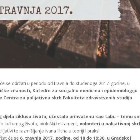
je će se održati u periodu od travnja do studenoga 2017. godine, u
čke znanosti, Katedre za socijalnu medicinu i epidemiologiju
te Centra za palijativnu skrb Fakulteta zdravstvenih studija
nog djela ciklusa života, učestalo prihvaćenu kao tabu – temu sm
io kulturnog života, biološki testament,
volonteri u palijativnoj skr
tivi te razmišljanja Ivana Ilicha u teoriji i praksi.
žat će se
6. travnja 2017. godine, od 18 do 19:30, u Gradskoj