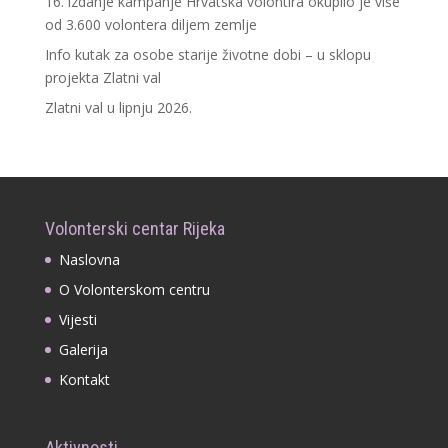
16. izdanje kampanje Hrvatska volontira okupilo je više
od 3.600 volontera diljem zemlje
Info kutak za osobe starije životne dobi – u sklopu
projekta Zlatni val
Zlatni val u lipnju 2026.
Volonterski centar Rijeka
Naslovna
O Volonterskom centru
Vijesti
Galerija
Kontakt
Aktivnosti