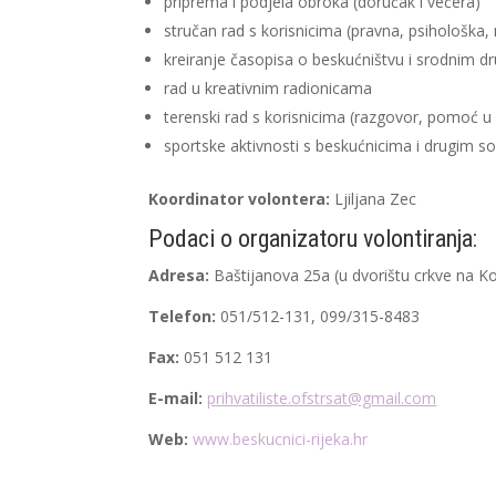
priprema i podjela obroka (doručak i večera)
stručan rad s korisnicima (pravna, psihološka
kreiranje časopisa o beskućništvu i srodnim d
rad u kreativnim radionicama
terenski rad s korisnicima (razgovor, pomoć u
sportske aktivnosti s beskućnicima i drugim s
Koordinator volontera:
Ljiljana Zec
Podaci o organizatoru volontiranja:
Adresa:
Baštijanova 25a (u dvorištu crkve na Ko
Telefon:
051/512-131, 099/315-8483
Fax:
051 512 131
E-mail:
prihvatiliste.ofstrsat@gmail.com
Web:
www.beskucnici-rijeka.hr