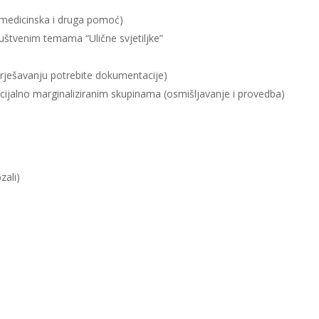
, medicinska i druga pomoć)
ruštvenim temama “Ulične svjetiljke”
 rješavanju potrebite dokumentacije)
ocijalno marginaliziranim skupinama (osmišljavanje i provedba)
zali)