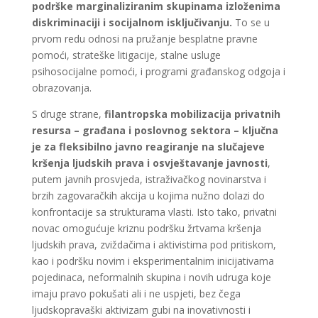
podrške marginaliziranim skupinama izloženima
diskriminaciji i socijalnom isključivanju.
To se u
prvom redu odnosi na pružanje besplatne pravne
pomoći, strateške litigacije, stalne usluge
psihosocijalne pomoći, i programi građanskog odgoja i
obrazovanja.
S druge strane,
filantropska mobilizacija privatnih
resursa – građana i poslovnog sektora – ključna
je za fleksibilno javno reagiranje na slučajeve
kršenja ljudskih prava i osvještavanje javnosti
,
putem javnih prosvjeda, istraživačkog novinarstva i
brzih zagovaračkih akcija u kojima nužno dolazi do
konfrontacije sa strukturama vlasti. Isto tako, privatni
novac omogućuje kriznu podršku žrtvama kršenja
ljudskih prava, zviždačima i aktivistima pod pritiskom,
kao i podršku novim i eksperimentalnim inicijativama
pojedinaca, neformalnih skupina i novih udruga koje
imaju pravo pokušati ali i ne uspjeti, bez čega
ljudskopravaški aktivizam gubi na inovativnosti i