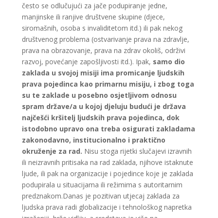
često se odlučujući za jače podupiranje jedne,
manjinske ili ranjive društvene skupine (djece,
siromašnih, osoba s invaliditetom itd.) ili pak nekog
društvenog problema (ostvarivanje prava na zdravlje,
prava na obrazovanje, prava na zdrav okoliš, održivi
razvoj, povećanje zapošljivosti itd.). Ipak,
samo dio
zaklada u svojoj misiji ima promicanje ljudskih
prava pojedinca kao primarnu misiju, i zbog toga
su te zaklade u posebno osjetljivom odnosu
spram države/a u kojoj djeluju budući je država
najčešći kršitelj ljudskih prava pojedinca, dok
istodobno upravo ona treba osigurati zakladama
zakonodavno, institucionalno i praktično
okruženje za rad.
Nisu stoga rijetki slučajevi izravnih
ili neizravnih pritisaka na rad zaklada, njihove istaknute
ljude, ili pak na organizacije i pojedince koje je zaklada
podupirala u situacijama ili režimima s autoritarnim
predznakom.Danas je pozitivan utjecaj zaklada za
ljudska prava radi globalizacije i tehnološkog napretka