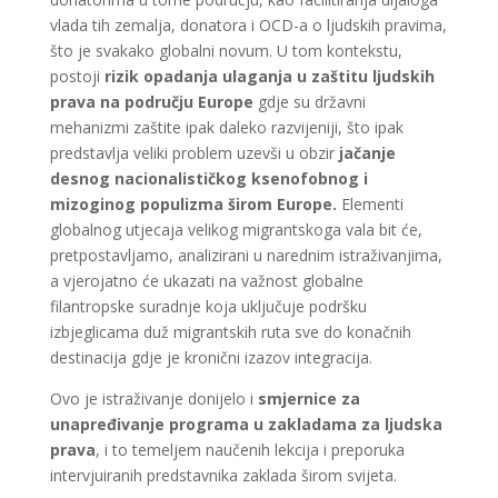
vlada tih zemalja, donatora i OCD-a o ljudskih pravima,
što je svakako globalni novum. U tom kontekstu,
postoji
rizik opadanja ulaganja u zaštitu ljudskih
prava na području Europe
gdje su državni
mehanizmi zaštite ipak daleko razvijeniji, što ipak
predstavlja veliki problem uzevši u obzir
jačanje
desnog nacionalističkog ksenofobnog i
mizoginog populizma širom Europe.
Elementi
globalnog utjecaja velikog migrantskoga vala bit će,
pretpostavljamo, analizirani u narednim istraživanjima,
a vjerojatno će ukazati na važnost globalne
filantropske suradnje koja uključuje podršku
izbjeglicama duž migrantskih ruta sve do konačnih
destinacija gdje je kronični izazov integracija.
Ovo je istraživanje donijelo i
smjernice za
unapređivanje programa u zakladama za ljudska
prava
, i to temeljem naučenih lekcija i preporuka
intervjuiranih predstavnika zaklada širom svijeta.