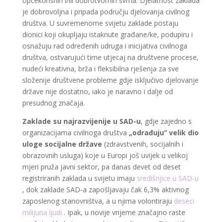
općekorisnih i/ili dobrotvornih svrha. Djelatnost zaklada
je dobrovoljna i pripada području djelovanja civilnog
društva. U suvremenome svijetu zaklade postaju
dionici koji okupljaju istaknute građane/ke, podupiru i
osnažuju rad određenih udruga i inicijativa civilnoga
društva, ostvarujući time utjecaj na društvene procese,
nudeći kreativna, brža i fleksibilna rješenja za sve
složenije društvene probleme gdje isključivo djelovanje
države nije dostatno, iako je naravno i dalje od
presudnog značaja.
Zaklade su najrazvijenije u SAD-u
, gdje zajedno s
organizacijama civilnoga društva
„odrađuju“ velik dio
uloge socijalne države
(zdravstvenih, socijalnih i
obrazovnih usluga) koje u Europi još uvijek u velikoj
mjeri pruža javni sektor, pa danas devet od deset
registriranih zaklada u svijetu imaju
središnjice u SAD-u
, dok zaklade SAD-a zapošljavaju čak 6,3% aktivnog
zaposlenog stanovništva, a u njima volontiraju
deseci
milijuna ljudi
. Ipak, u novije vrijeme značajno raste