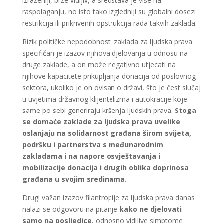
izraženiji, brže vidljiv, a sredstava je više na
raspolaganju, no isto tako izgledniji su globalni dosezi
restrikcija ili prikrivenih opstrukcija rada takvih zaklada.
Rizik političke nepodobnosti zaklada za ljudska prava
specifičan je izazov njihova djelovanja u odnosu na
druge zaklade, a on može negativno utjecati na
njihove kapacitete prikupljanja donacija od poslovnog
sektora, ukoliko je on ovisan o državi, što je čest slučaj
u uvjetima državnog klijentelizma i autokracije koje
same po sebi generiraju kršenja ljudskih prava.
Stoga
se domaće zaklade za ljudska prava uvelike
oslanjaju na solidarnost građana širom svijeta,
podršku i partnerstva s međunarodnim
zakladama i na napore osvještavanja i
mobilizacije donacija i drugih oblika doprinosa
građana u svojim sredinama.
Drugi važan izazov filantropije za ljudska prava danas
nalazi se odgovoru na pitanje
kako ne djelovati
samo na posljedice
, odnosno vidljive simptome