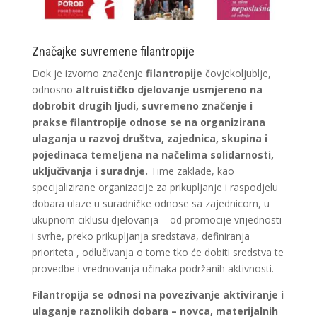
Značajke suvremene filantropije
Dok je izvorno značenje
filantropije
čovjekoljublje,
odnosno
altruističko djelovanje usmjereno na
dobrobit drugih ljudi,
suvremeno značenje i
prakse filantropije odnose se na organizirana
ulaganja u razvoj društva, zajednica, skupina i
pojedinaca temeljena na načelima solidarnosti,
uključivanja i suradnje.
Time zaklade, kao
specijalizirane organizacije za prikupljanje i raspodjelu
dobara ulaze u suradničke odnose sa zajednicom, u
ukupnom ciklusu djelovanja – od promocije vrijednosti
i svrhe, preko prikupljanja sredstava, definiranja
prioriteta , odlučivanja o tome tko će dobiti sredstva te
provedbe i vrednovanja učinaka podržanih aktivnosti.
Filantropija se odnosi na povezivanje aktiviranje i
ulaganje raznolikih dobara – novca, materijalnih