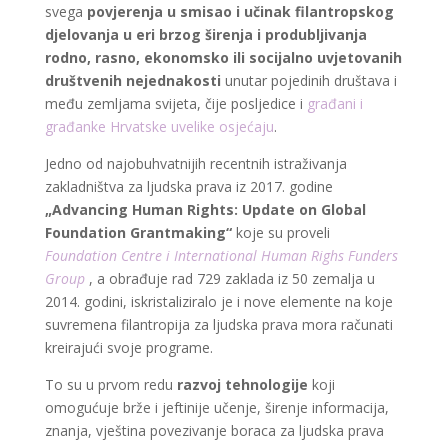
svega
povjerenja u smisao i učinak filantropskog
djelovanja u eri brzog širenja i produbljivanja
rodno, rasno, ekonomsko ili socijalno uvjetovanih
društvenih nejednakosti
unutar pojedinih društava i
među zemljama svijeta, čije posljedice i
građani i
građanke Hrvatske uvelike osjećaju
.
Jedno od najobuhvatnijih recentnih istraživanja
zakladništva za ljudska prava iz 2017. godine
„Advancing Human Rights: Update on Global
Foundation Grantmaking“
koje su proveli
Foundation Centre i International Human Righs Funders
Group
, a obrađuje rad 729 zaklada iz 50 zemalja u
2014. godini, iskristaliziralo je i nove elemente na koje
suvremena filantropija za ljudska prava mora računati
kreirajući svoje programe.
To su u prvom redu
razvoj tehnologije
koji
omogućuje brže i jeftinije učenje, širenje informacija,
znanja, vještina povezivanje boraca za ljudska prava