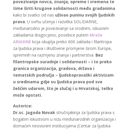
povezivanje novca, znanja, opreme i vremena te
time širiti krugove solidarnosti među građanima
kako bi svatko od nas
uživao puninu svojih ljudskih
prava
. U svrhu učenja i razvitka SOLIDARNE,
međunarodno je povezivanje sa srodnim, iskusnim
zakladama dragocjeno, posebice putem
Mreže
ARIADNE
koja okuplja preko 600 zaklada i filantropa
za ljudska prava i društvene promjene širom Europe,
spremnih na razmjenu znanja i partnerstva.
Bez
filantropske suradnje i solidarnosti – i to preko
granica organizacija, gradova, država i
tematskih područja – ljudskopravaški aktivizam
u sredinama gdje su ljudska prava pod sve
žešćim udarom, što je slučaj i u Hrvatskoj, teško
može opstati.
Autorice:
Dr.sc. Jagoda Novak
stručnjakinja za ljudska prava s
bogatim iskustvom u nizu međunarodnih organizacija i
domaćim neovisnim institucijama (Centar za ljudska