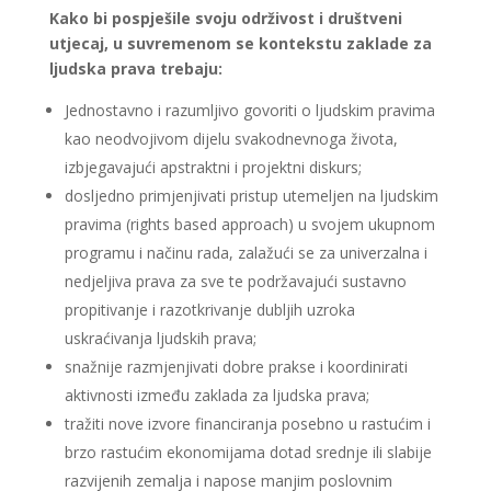
Kako bi pospješile svoju održivost i društveni
utjecaj, u suvremenom se kontekstu zaklade za
ljudska prava trebaju:
Jednostavno i razumljivo govoriti o ljudskim pravima
kao neodvojivom dijelu svakodnevnoga života,
izbjegavajući apstraktni i projektni diskurs;
dosljedno primjenjivati pristup utemeljen na ljudskim
pravima (rights based approach) u svojem ukupnom
programu i načinu rada, zalažući se za univerzalna i
nedjeljiva prava za sve te podržavajući sustavno
propitivanje i razotkrivanje dubljih uzroka
uskraćivanja ljudskih prava;
snažnije razmjenjivati dobre prakse i koordinirati
aktivnosti između zaklada za ljudska prava;
tražiti nove izvore financiranja posebno u rastućim i
brzo rastućim ekonomijama dotad srednje ili slabije
razvijenih zemalja i napose manjim poslovnim