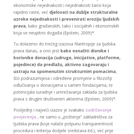
ekonomske nejednakosti i nejednakosti šansi koja
rapidno raste, već
djelovati na dublje strukturalne
uzroke nejednakosti i prevenirati eroziju ljudskih
prava
, kako građanskih, tako i socijalnih i ekonomskih
koja se neupitno događa (Epstein, 2009)*.
Tu dolazimo do trećeg izazova filantropije za ljudska
prava danas, a ono jest
kako osnažiti dionike i
korisnike donacija (udruge, inicijative, platforme,
pojedince) da predlažu, aktivno zagovaraju i
ustraju na spomenutim strukturnim pomacima
,
što podrazumijeva i određene promjene u filozofiji
odlučivanja o donacijama u samim fondacijama, te
potencijala suradnje i umrežavanja zaklada za ljudska
prava s drugim društvenim akterima (Epstein, 2009)*.
Posljednji i najveći izazov je svakako
zadržavanje
povjerenja
, ne samo u „poštenje“ zakladništva za
ljudska prava (koje nalaže potpunu transparentnost
procedura i kriterija dodjele sredstava itd.), već prije