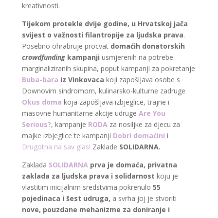
kreativnosti.
Tijekom protekle dvije godine, u Hrvatskoj jača
svijest o važnosti filantropije za ljudska prava
.
Posebno ohrabruje procvat
domaćih donatorskih
crowdfunding
kampanji
usmjerenih na potrebe
marginaliziranih skupina, poput kampanji za pokretanje
Buba-bara
iz Vinkovaca
koji zapošljava osobe s
Downovim sindromom, kulinarsko-kulturne zadruge
Okus doma
koja zapošljava izbjeglice, trajne i
masovne humanitarne akcije udruge
Are You
Serious?
, kampanje
RODA
za nosiljke za djecu za
majke izbjeglice te kampanji
Dobri domaćini
i
Drugotna na sav glas!
Zaklade
SOLIDARNA.
Zaklada
SOLIDARNA
prva je domaća, privatna
zaklada za ljudska prava i solidarnost
koju je
vlastitim inicijalnim sredstvima pokrenulo
55
pojedinaca i šest udruga,
a svrha joj je stvoriti
nove, pouzdane mehanizme za doniranje i