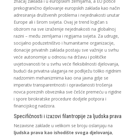
značaj zaklada i u europskim zemljama, a EU potiče
prekogranično djelovanje europskih zaklada kao način
adresiranja društvenih problema i nejednakosti unutar
Europe ali i širom svijeta. Ovaj je trend logičan s
obzirom na sve izraženije nejednakosti na globalnoj
razini – među zemljama i regijama svijeta. Za udruge,
socijalno poduzetništvo i humanitarne organizacije,
donacije privatnih zaklada postaju sve važnije u svrhu
veće autonomije u odnosu na državu i političke
uvjetovanosti te u svrhu veće fleksibilnosti djelovanja,
budući da privatna ulaganja ne podliježu toliko rigidnim
nadzornim mehanizmima kao ona javna gdje se
imperativ transparentnosti i opravdanosti trošenja
novca poreznih obveznika sve češće premeću u rigidne
i spore birokratske procedure dodjele potpora i
financijskog nadzora.
Specifičnosti i izazovi filantropije za ljudska prava
Nezavisne zaklade u velikom se broju oslanjaju na
ljudska prava kao ishodište svoga djelovanja
,