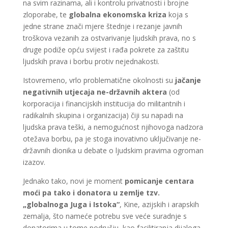
na svim razinama, ali i kontrolu privatnosti i brojne
zloporabe, te
globalna ekonomska kriza
koja s
jedne strane znači mjere štednje i rezanje javnih
troškova vezanih za ostvarivanje ljudskih prava, no s
druge podiže opću svijest i rađa pokrete za zaštitu
ljudskih prava i borbu protiv nejednakosti.
Istovremeno, vrlo problematične okolnosti su
jačanje
negativnih utjecaja ne-državnih aktera
(od
korporacija i financijskih institucija do militantnih i
radikalnih skupina i organizacija) čiji su napadi na
ljudska prava teški, a nemogućnost njihovoga nadzora
otežava borbu, pa je stoga inovativno uključivanje ne-
državnih dionika u debate o ljudskim pravima ogroman
izazov.
Jednako tako, novi je moment
pomicanje centara
moći pa tako i donatora u zemlje tzv.
„globalnoga Juga i Istoka“
, Kine, azijskih i arapskih
zemalja, što nameće potrebu sve veće suradnje s
donatorima u tome području, kao facilitiranja dijaloga