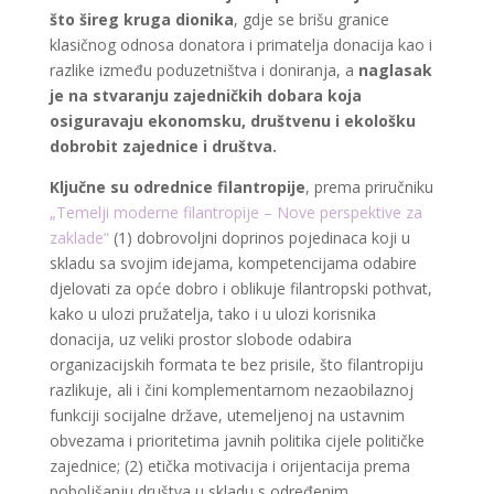
što šireg kruga dionika
, gdje se brišu granice
klasičnog odnosa donatora i primatelja donacija kao i
razlike između poduzetništva i doniranja, a
naglasak
je na stvaranju zajedničkih dobara koja
osiguravaju ekonomsku, društvenu i ekološku
dobrobit zajednice i društva.
Ključne su odrednice filantropije
, prema priručniku
„Temelji moderne filantropije – Nove perspektive za
zaklade“
(1) dobrovoljni doprinos pojedinaca koji u
skladu sa svojim idejama, kompetencijama odabire
djelovati za opće dobro i oblikuje filantropski pothvat,
kako u ulozi pružatelja, tako i u ulozi korisnika
donacija, uz veliki prostor slobode odabira
organizacijskih formata te bez prisile, što filantropiju
razlikuje, ali i čini komplementarnom nezaobilaznoj
funkciji socijalne države, utemeljenoj na ustavnim
obvezama i prioritetima javnih politika cijele političke
zajednice; (2) etička motivacija i orijentacija prema
poboljšanju društva u skladu s određenim