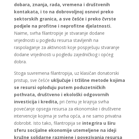
dobara, znanja, rada, vremena i društvenih
kontakata, i to na dobrovoljnoj osnovi preko
sektorskih granica, a sve češće i preko čvrste
podjele na profitne i neprofitne djelatnosti.
Naime, svrha filantropije je stvaranje dodane
vrijednosti u pogledu resursa stavljenih na
raspolaganje za aktivnosti koje pospješuju stvaranje
dodane vrijednosti u pogledu zajedničkog i općeg
dobra.
Stoga suvremena filantropija, uz klasičan donatorski
pristup, sve češće
uključuje i tržišne metode kojima
se resursi oplođuju putem poduzetničkih
pothvata, društveno i ekološki odgovornih
investicija i kredita,
pri čemu je krajnja svrha
povećanje opsega resursa za ekonomske i društvene
intervencije kojima je svrha opća, a ne samo privatna
dobrobit. Isto tako, filantropija se
integrira u širu
sferu socijalne ekonomije utemeljene na ideji
kružne solidarne razmjene i povezivanja resursa