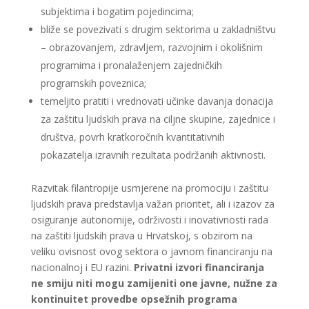
subjektima i bogatim pojedincima;
bliže se povezivati s drugim sektorima u zakladništvu
– obrazovanjem, zdravljem, razvojnim i okolišnim
programima i pronalaženjem zajedničkih
programskih poveznica;
temeljito pratiti i vrednovati učinke davanja donacija
za zaštitu ljudskih prava na ciljne skupine, zajednice i
društva, povrh kratkoročnih kvantitativnih
pokazatelja izravnih rezultata podržanih aktivnosti.
Razvitak filantropije usmjerene na promociju i zaštitu
ljudskih prava predstavlja važan prioritet, ali i izazov za
osiguranje autonomije, održivosti i inovativnosti rada
na zaštiti ljudskih prava u Hrvatskoj, s obzirom na
veliku ovisnost ovog sektora o javnom financiranju na
nacionalnoj i EU razini.
Privatni izvori financiranja
ne smiju niti mogu zamijeniti one javne, nužne za
kontinuitet provedbe opsežnih programa