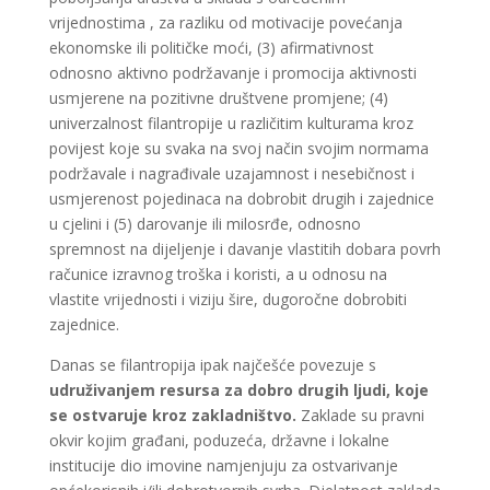
vrijednostima , za razliku od motivacije povećanja
ekonomske ili političke moći, (3) afirmativnost
odnosno aktivno podržavanje i promocija aktivnosti
usmjerene na pozitivne društvene promjene; (4)
univerzalnost filantropije u različitim kulturama kroz
povijest koje su svaka na svoj način svojim normama
podržavale i nagrađivale uzajamnost i nesebičnost i
usmjerenost pojedinaca na dobrobit drugih i zajednice
u cjelini i (5) darovanje ili milosrđe, odnosno
spremnost na dijeljenje i davanje vlastitih dobara povrh
računice izravnog troška i koristi, a u odnosu na
vlastite vrijednosti i viziju šire, dugoročne dobrobiti
zajednice.
Danas se filantropija ipak najčešće povezuje s
udruživanjem resursa za dobro drugih ljudi, koje
se ostvaruje kroz zakladništvo.
Zaklade su pravni
okvir kojim građani, poduzeća, državne i lokalne
institucije dio imovine namjenjuju za ostvarivanje