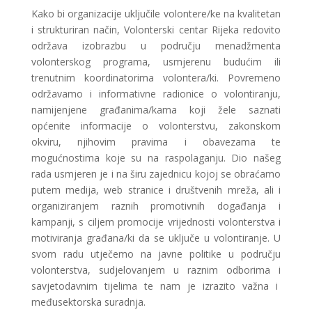
Kako bi organizacije uključile volontere/ke na kvalitetan
i strukturiran način, Volonterski centar Rijeka redovito
održava izobrazbu u području menadžmenta
volonterskog programa, usmjerenu budućim ili
trenutnim koordinatorima volontera/ki. Povremeno
održavamo i informativne radionice o volontiranju,
namijenjene građanima/kama koji žele saznati
općenite informacije o volonterstvu, zakonskom
okviru, njihovim pravima i obavezama te
mogućnostima koje su na raspolaganju. Dio našeg
rada usmjeren je i na širu zajednicu kojoj se obraćamo
putem medija, web stranice i društvenih mreža, ali i
organiziranjem raznih promotivnih događanja i
kampanji, s ciljem promocije vrijednosti volonterstva i
motiviranja građana/ki da se uključe u volontiranje. U
svom radu utječemo na javne politike u području
volonterstva, sudjelovanjem u raznim odborima i
savjetodavnim tijelima te nam je izrazito važna i
međusektorska suradnja.