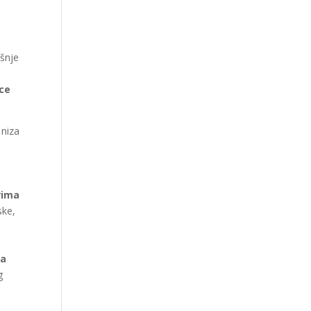
šnje
ice
, niza
rima
ske,
e
ra
g