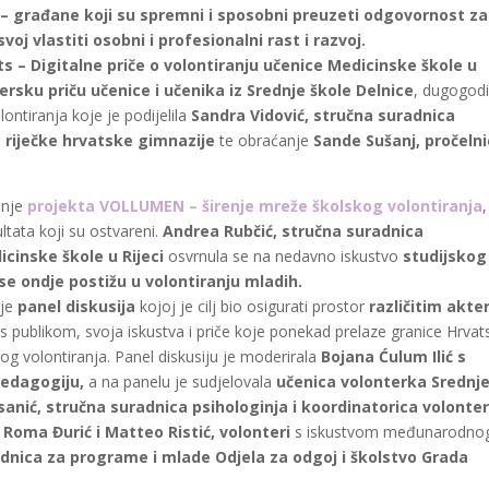
 – građane koji su spremni i sposobni preuzeti odgovornost za
voj vlastiti osobni i profesionalni rast i razvoj.
ts – Digitalne priče o volontiranju učenice Medicinske škole u
ersku priču učenice i učenika iz Srednje škole Delnice
, dugogodi
ntiranja koje je podijelila
Sandra Vidović, stručna suradnica
e riječke hrvatske gimnazije
te obraćanje
Sande Sušanj, pročeln
anje
projekta VOLLUMEN – širenje mreže školskog volontiranja
ltata koji su ostvareni.
Andrea Rubčić, stručna suradnica
icinske škole u Rijeci
osvrnula se na nedavno iskustvo
studijskog
se ondje postižu u volontiranju mladih.
 je
panel diskusija
kojoj je cilj bio osigurati prostor
različitim akte
a s publikom, svoja iskustva i priče koje ponekad prelaze granice Hrvat
kog volontiranja. Panel diskusiju je moderirala
Bojana Ćulum Ilić s
pedagogiju,
a na panelu je sudjelovala
učenica volonterka Srednj
sanić, stručna suradnica psihologinja i koordinatorica volonte
 Roma Đurić i Matteo Ristić, volonteri
s iskustvom međunarodno
radnica za programe i mlade Odjela za odgoj i školstvo Grada