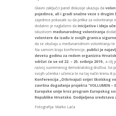
Glavni zaključci panel diskusije ukazuju da
volon
pojedince, ali i gradi snažne veze s drugim l
zajednice pokazale su da prilika za volontiranje 
dodatno je naglašeno da
inicijativa i ideja u
iskustvom
međunarodnog volontiranja
dodatn
volontere da izađu iz svojih granica sigurno
da se okušaju u međunarodnom volontiranju te da
Na samom kraju konferencije,
publici je naja
devetu godinu za redom organizira Hrvatsk
održat će se od 22. – 25. svibnja 2019.
, a cil
razvoj suvremenog demokratskog društva. Svi pris
svojih učenika i učenica te na taj način krenu ili 
Konferencija „Otkrivajući svijet školskog v
završna događanja projekta ”VOLLUMEN – ši
Europske unije kroz program Europskog soc
Republike Hrvatske. Dodijeljena sredstava 
Fotografija: Marko Laća