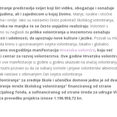
tiranje predstavlja svijet koji širi vidike, obogaćuje i osnažuje
judima, ali i zajednicom u kojoj živimo.
Manje, ruralne i otočne
ima i ondje. Iako su nastavnici često pokretači školskog volontiranja,
čenika ne manjka te se često uspješno realiziraju
. Volonteri s
o su naglasili da
prilike volontiranja u inozemstvu osnažuju
sti i udobnosti, da upoznaju nove kulture i jezike.
Pozvali su m
 krenu s upoznavanjem svijeta volontiranja, lokalno i globalno.
vljena ovogodišnja manifestacija
Hrvatska volontira
, koju već
i centar za razvoj volonterstva. Ove godine Hrvatska
volontir
j je ove manifestacije iz godine u godinu ukazivati na značaj volontiranj
utni pozvani su da za svibanj osmisle i prijave volonterske aktivnost
pak nastave s otkrivanjem čari svijeta volontiranja.
olontiranja“ za srednje škole i učeničke domove jedno je od dv
renje mreže školskog volontiranja“ financiranog od strane
ijalnog fonda, a sufinanciranog od strane Ureda za udruge V
za provedbu projekta iznose 1.196.958,72 kn.