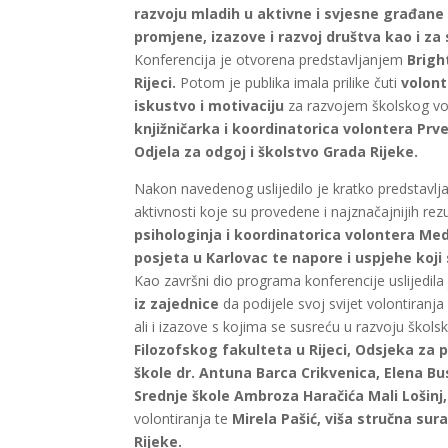
razvoju mladih u aktivne i svjesne građane
promjene, izazove i razvoj društva kao i za s
Konferencija je otvorena predstavljanjem
Brigh
Rijeci.
Potom je publika imala prilike čuti
volont
iskustvo i motivaciju
za razvojem školskog volo
knjižničarka i koordinatorica volontera Prv
Odjela za odgoj i školstvo Grada Rijeke.
Nakon navedenog uslijedilo je kratko predstavlj
aktivnosti koje su provedene i najznačajnijih rezu
psihologinja i koordinatorica volontera Med
posjeta u Karlovac te napore i uspjehe koji 
Kao završni dio programa konferencije uslijedila
iz zajednice
da podijele svoj svijet volontiranj
ali i izazove s kojima se susreću u razvoju škols
Filozofskog fakulteta u Rijeci, Odsjeka za 
škole dr. Antuna Barca Crikvenica,
Elena Bu
Srednje škole Ambroza Haračića Mali Lošinj,
volontiranja te
Mirela Pašić, viša stručna su
Rijeke.