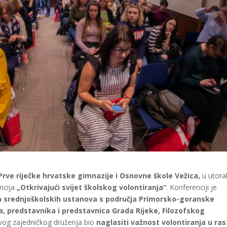
rve riječke hrvatske gimnazije i Osnovne škole Vežica,
u utorak
encija
„Otkrivajući svijet školskog volontiranja“
. Konferenciji je
a
srednjoškolskih ustanova s područja Primorsko-goranske
lja, predstavnika i predstavnica Grada Rijeke, Filozofskog
ovog zajedničkog druženja bio
naglasiti važnost volontiranja u ras